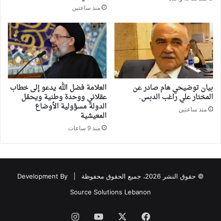
منذ ساعتين
بيان توضيحي هام صادر عن
العلامة فضل الله يدعو إلى خطاب
المختار علي راغب الدبس.
عقلاني ووحدة وطنية ويحمّل
الدولة مسؤولية الأوضاع
منذ ساعتين
المعيشية
منذ 9 ساعات
© حقوق النشر 2026، جميع الحقوق محفوظة |
Development By
Source Solutions Lebanon
فيسبوك
‫X
‫YouTube
انستقرام