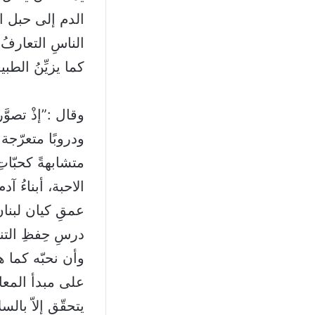
الدم إلى حبل ال
الناسِ التعارفُ 
كما يزيِّنُ الطبي
وقال :”إذْ تصوَّ
ودروبًا متعرّجة 
متشابهةً كحبّات
الاحبة، أبناءُ آ
عمقِ كيان لبنان
درسِ حِفظِ التنو
وأن نحبّه كما هو
على مبدأ المعام
يتحقّق إلاّ بالسل