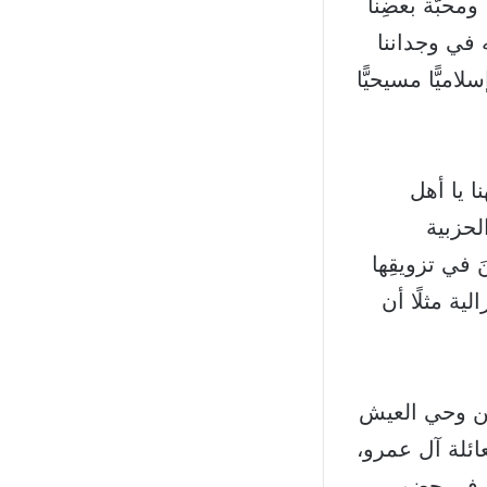
، ومحبّة بعضِنا
 في وجداننا
ميًّا مسيحيًّا
ا يا أهل
لحزبية
َ في تزويقِها
لية مثلًا أن
من وحي العيش
عائلة آل عمرو،
ك في حضور