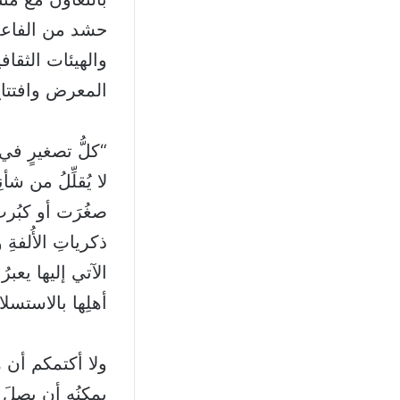
حشد من الفاعل
والهيئات الثقاف
المعرض وافتتاح 
“كلُّ تصغيرٍ في 
لا يُقلِّلُ من شأ
صغُرَت أو كبُرت،
ذكرياتِ الأُلفة
الآتي إليها يعبر
أهلِها بالاستس
ولا أكتمكم أن ه
يمكنُه أن يصلَ إ