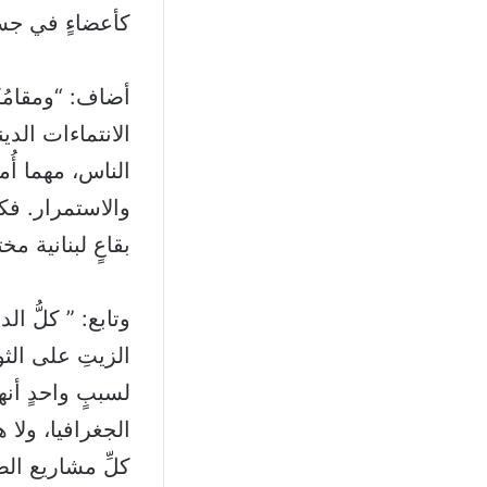
كأعضاءٍ في جسد
أضاف: “ومقامُك
الانتماءات الدين
الناس، مهما أُمع
والاستمرار. فكي
بقاعٍ لبنانية مخ
وتابع: ” كلُّ ا
الزيتِ على الثو
لسببٍ واحدٍ أنه
الجغرافيا، ولا 
كلِّ مشاريع ال