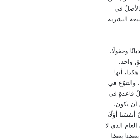
فالأصلُ في
طبيعة البشرية
نًا وحقولًا،
قٍ واحد،
هكذا، أيها
. والتنوّع في
لُ قاعدةٍ في
ن أن يكون،
فسَنا أوّلًا،
العام الذي لا
بعضِنا بعضًا