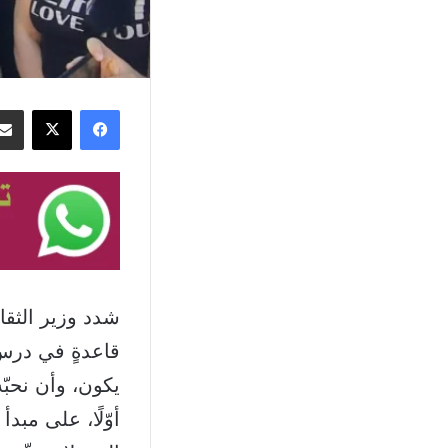
فيسبوك
‫X
شدد وزير الثق
قاعدةٍ في درسِ ح
يكون، وأن نحبّه
أوّلًا، على مبد