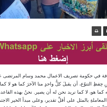
مشاركة عبر البريد
طباعة
افة في حكومة تصريف الاعمال محمد وسام المرتضى على
ِفظِ التنوّع، أن يقبلَ كلُّ واحدٍ منا الآخرَ كما هو لا كم
 كما هو، لا كما نريد نحن له أن يصير. نحنُ بهذه القاعدةِ
أ المعاملةِ بالمثل على أقلِّ تقدير، وعلى مبدأ الخير الاج