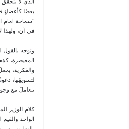
الذي لا يتحقّق إل
بعضًا كأعضاءٍ 
“سماحة امام الو
في آن، ولهذا لا
وتوجه بالقول ا
المعيصرة، كمَقا
والفكرية، يجعلُ 
لتسويقِها، دعوةً
تتعاملَ مع وجود
كلام الوزير ا
الواحد والقيم ا
بالتعاون مع من