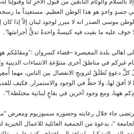
اّ بالسلام والوئام النابعَين من قَبول الآخرِ لنا وقَبولِنا له
في جسدٍ واحدٍ هو هذا الوطن العظيم. مستعيداً ما رسخه
طن موسى الصدر انه لا مبرر لوجود لبنان إلاّ إذا كان إسلا
 خوف عليه ما بقيت فيه كنيسةٌ واحدةٌ تدقُّ أجراسَها”.
لى اهالي بلدة المعيصرة –قضاء كسروان :”ومقامُكم ههن
م غيرِكم في مناطقَ أخرى متنوّعةِ الانتماءات الدينية وا
كلَّ دعوةٍ تُطلَقُ لترويجِ الانفصال بين الناس، مهما أُمعِن
 لا أفقَ لها، ولا حظَّ في الوجود والاستمرار. فكيف للفدرا
ِكم ههنا، ومع وجود آخرين في بقاعٍ لبنانية مختلطة؟”.
لمرتضى جاء خلال رعايته وحضوره سمبوزيوم ومعرض “
لجامعة “، بدعوة من الجمعية العائلية للاعمال الخيرية ل
تدى الفن التشكيلي اضافة الى افتتاح مكتبة عامة، وذل