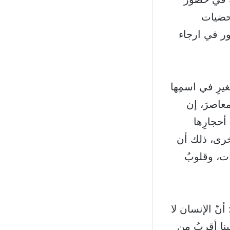
حضيات
ور في ارجاء
صغيرِ في اسمِها
لمعاصرَ، إن
 أحجارِها
أخرى، ذلك أن
رات، وقلوبُ
نّ الإنسان لا
لينا أقربُ من