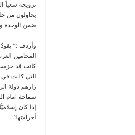
ترويجه سعياً 
يحاولون من خلال
ضمن الوحدة وال
وأردف :” يقودُن
المحامين العرب
كانت قد حزمت ح
التي كانت في ذُ
زارهم دولة الر
سماحة امام الو
إذا كان إسلاميً
أجراسَها”.