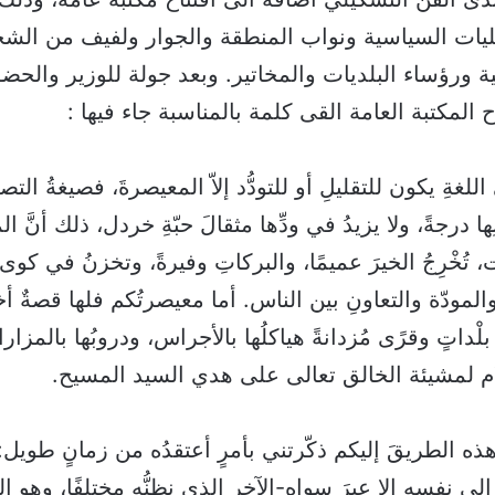
يات السياسية ونواب المنطقة والجوار ولفيف من الش
ية ورؤساء البلديات والمخاتير. وبعد جولة للوزير والحض
المكتبة العامة القى كلمة بالمناسبة جاء فيها :
اللغةِ يكون للتقليلِ أو للتودُّد إلاّ المعيصرةَ، فصيغةُ الت
نِها درجةً، ولا يزيدُ في ودِّها مثقالَ حبّةِ خردل، ذلك أنَّ ا
 تُخْرِجُ الخيرَ عميمًا، والبركاتِ وفيرةً، وتخزنُ في كوى
ِ والمودّة والتعاونِ بين الناس. أما معيصرتُكم فلها قصةٌ 
ُ بلْداتٍ وقرًى مُزدانةً هياكلُها بالأجراس، ودروبُها بالمزا
لام لمشيئة الخالق تعالى على هدي السيد المسيح.
ذه الطريقَ إليكم ذكّرتني بأمرٍ أعتقدُه من زمانٍ طويل: أ
لى نفسِه إلا عبرَ سواه-الآخرِ الذي نظنُّه مختلِفًا، وهو إ