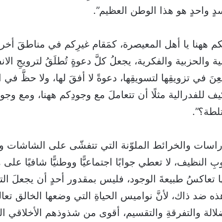
ٍ واحدٍ هو هذا الوطن العظيم”.
م ههنا يا أهل المعيصرة، كمَقام غيرِكم في مناطقَ أخرى
ية والحزبية والفكرية، يجعلُ كلَّ دعوةٍ تُطلَقُ لترويجِ الا
ِنَ في تزويقِها لتسويقِها، دعوةً لا أفقَ لها، ولا حظَّ في 
ف للفدرالية مثلًا أن تتعاملَ مع وجودِكم ههنا، ومع وج
تلطة؟”.
لدراسات والخرائط الملوّنة التي تتفشّى على الشاشات والأل
بِ النظيف، لا تعطي جوابًا اجتماعيًّا ووطنيًّا شافيًا على
ا تعاكسُ طبيعةَ الوجود، فليس بمقدور أحدٍ أن يجعلَ التار
هذه ضد ذاك، لأنَّ نواميس الحياةِ التي وضعها الخالق تع
ضلالة والتفرقةِ والتقسيم، أقوى من شذوذهم الأخلاقي ال