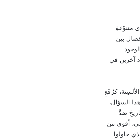
 متنوّعةِ
نفصال بين
الوجود
ود آخرين في
سِنة، كرُقَعِ
 هذا السؤال،
يخَ ضدَّ
الى، أقوى من
ذي حاولوا