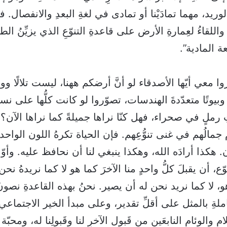
وريد، مهما تمادَيْنا أو تمادى في لغةِ البعدِ والانفصال. 
واللقاءُ لعِمارةِ الأرض على قاعدةِ التنوّعِ الذي يزيِّنُ ال
عة المادية”.
روا معي أيّها الأصدقاء لو أنَّ أرضكم ههنا، ليست تلالًا ووديا
وبيوتًا متعدّدةَ الهندسات، تصوّروا لو كانت كلُّها على نس
ِ رملٍ في صحراء، فهل كنّا نراها جميلةً كما نراها الآن؟ 
دم جمالُهم في غنى تنوُّعِهم. فإن الحياة تكرهُ اللون الواحد
. هكذا أرادَه الله، وهكذا ينبغي لنا أن نحافظ عليه. وأوّ
ّع، أن يقبلَ كلُّ واحدٍ منا الآخرَ كما هو لا كما نريدهُ نح
، لا كما نريد نحن له أن يصير. نحنُ بهذه القاعدةِ نصونُ أن
لةِ بالمثل على أقلِّ تقدير، وعلى مبدأ الخير الاجتماعي 
ام والوئام النابعَين من قَبول الآخرِ لنا وقَبولِنا له، ومحبّة 