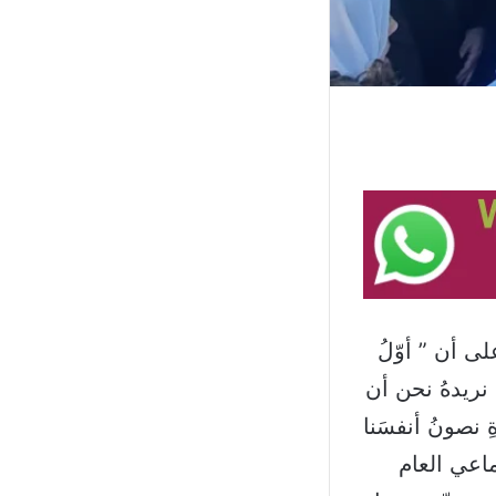
 أن ” أوّلُ
ا نريدهُ نحن أن
 نصونُ أنفسَنا
تماعي العام