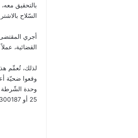
بالتحقيق معه، ا
السّلاح بالاشتر
أجري المقتضى ا
القضائية، عملا
لذلك، تُعمِّم ه
وقعوا ضحيّة أع
25 أو 300187-25، تمهيداً لاتخاذ الإجراءات القانونية اللازمة.