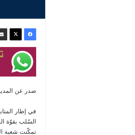
فيسبوك
‫X
صدر عن المديرية
في إطار المتاب
السّلب بقوّة ا
تمكّنت شعبة ا