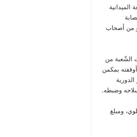
ة الميدانية
صابة
مواليد عام ۱۹۹۱، لبناني) وهو من أصحاب
يّات الشّعبة من
وقفته بمكمن
الدورية
 سلاحه وضبطه.
 دواء مخدّر نوع zaldiar، هاتف خلوي، ومبلغ