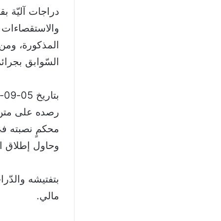
دراجات آليّة بق
والاستقصاءات و
السّوابق بجرا
رصده على متن 
محكمٍ نصبته في
وحاول إطلاق ال
مالي.