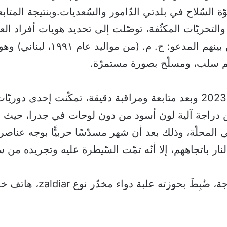
وّة السّلاح في بلدتي الدّامور والسّعديات.وبنتيجة المتابع
التحريّات المكثّفة، توصّلت إلى تحديد هويات أفراد الع
المذكورة، ومن بينهم المدعو: ح. م. (من 
ئم سلب، ومسلّح بصورة مستمرّة.
بتاريخ 05-09-2023 وبعد متابعة ومراقبة دقيقة، تمكّنت إحدى دور
دراجة آلية لون أسود من دون لوحات في جدرا، حيث أ
 المحلّة، وذلك بعد أن شهر مسدّسًا حربيًّا بوجه عناصر 
نار باتجاههم، إلا أنّه تمّت السّيطرة عليه وتجريده من
بتفتيشه والدّراجة، ضُبِطَ بحوزته علبة