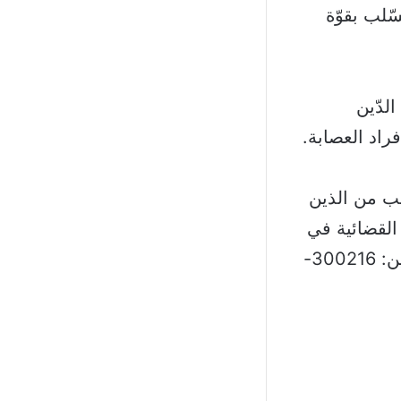
ّلب بقوّة
لدّين
راد العصابة.
طلب من الذين
 القضائية في
وحدة الشّرطة القضائية الكائن في بعقلين، أو الاتّصال على أحد الرقمين: 300216-