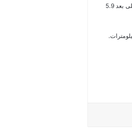
ووقعت الهزة الأرضية عند الساعة 03.10 فجراً، وكان مركز الزلزال على بعد 5.9