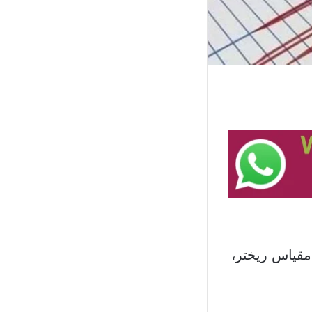
 أن زلزالاً بقوة 5.1 درجة على مقياس ريختر،