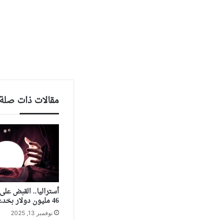
مقالات ذات صلة
أستراليا.. القبض عل
46 مليون دولار بخدعة “صينية”
نوفمبر 13, 2025