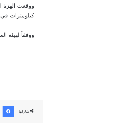
كيلومترات في منطق
ووفقاً لهيئة المس
في
شاركها