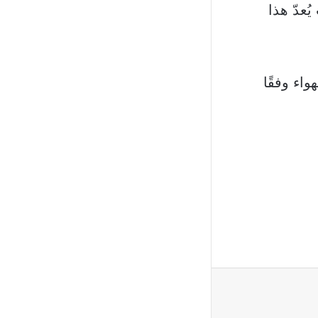
200 كيلوواط. حيث يُعدّ هذا
واء وفقًا