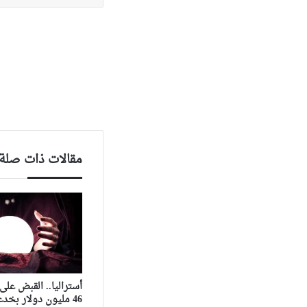
مقالات ذات صلة
أستراليا.. القبض عل
46 مليون دولار بخدعة “صينية”