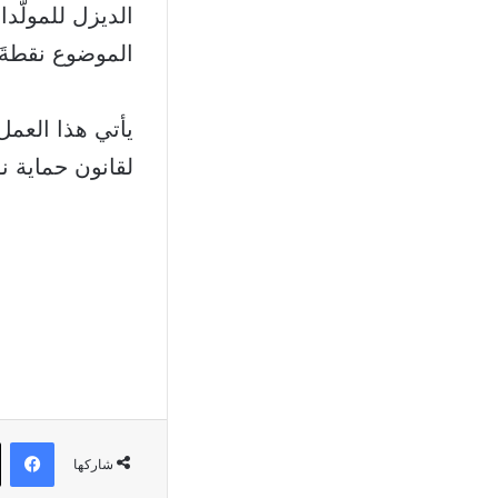
الموضوع نقطةَ 
يأتي هذا العمل 
لقانون حماية نو
في
شاركها