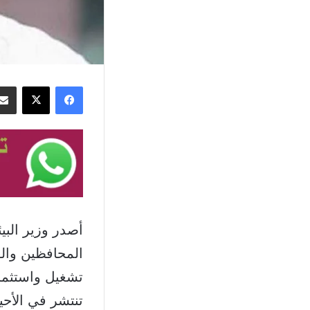
فيسبوك
‫X
أصدر وزير البي
المحافظين والق
تشغيل واستثمار 
تنتشر في الأحيا