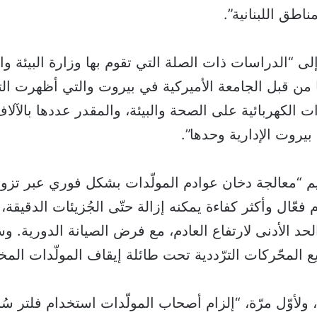
اطق اللبنانية”.
إلى “الدراسات ذات الصلة التي تقوم بها وزارة البيئة و
ها من قبل الجامعة الأميركية في بيروت والتي أظهرت الت
بيروت الإدارية وحدها”.
يم “معالجة دخان عوادم المولّدات بشكل فوري عبر تزويد
 فعّال وأكثر كفاءة يمكنه إزالة حتّى الجُزيئات الدقيقة،
د الأدنى لارتفاع العادم، مع فرض الصيانة الدورية. و
 المحّركات الترّددية تحت طائلة إيقاف المولّدات المخا
، ولأوّل مرّة، “إلزام أصحاب المولّدات استخدام فلتر س