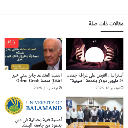
مقالات ذات صلة
أستراليا.. القبض على عرافة جمعت
العميد المتقاعد جابر ينفي خبر
46 مليون دولار بخدعة “صينية”
اطلاق منصة Orient Groth
نوفمبر 13, 2025
نوفمبر 13, 2025
أمسية فنية رحبانية في دبي
بدعوة من جامعة البلمند