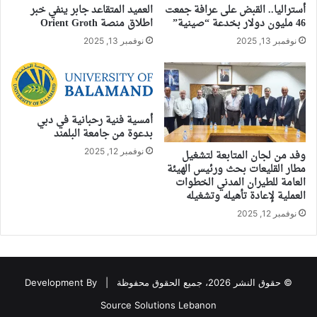
أستراليا.. القبض على عرافة جمعت
العميد المتقاعد جابر ينفي خبر
46 مليون دولار بخدعة “صينية”
اطلاق منصة Orient Groth
نوفمبر 13, 2025
نوفمبر 13, 2025
أمسية فنية رحبانية في دبي
بدعوة من جامعة البلمند
نوفمبر 12, 2025
وفد من لجان المتابعة لتشغيل
مطار القليعات بحث ورئيس الهيئة
العامة للطيران المدني الخطوات
العملية لإعادة تأهيله وتشغيله
نوفمبر 12, 2025
© حقوق النشر 2026، جميع الحقوق محفوظة |
Development By
Source Solutions Lebanon