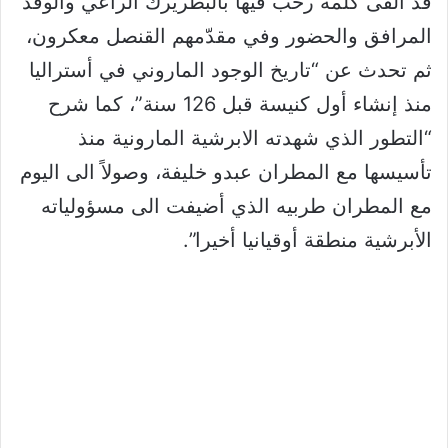
قد ألقى كلمةً رحّب فيها بالبطريرك الراعي والوفد
المرافق والحضور وفي مقدّمهم القنصل معكرون،
ثم تحدث عن “تاريخ الوجود الماروني في أستراليا
منذ إنشاء أول كنيسة قبل 126 سنة”، كما شرح
“التطور الذي شهدته الابرشية المارونية منذ
تأسيسها مع المطران عبدو خليفة، وصولاً الى اليوم
مع المطران طربيه الذي أضيفت الى مسؤولياته
الأبرشية منطقة أوقيانيا أخيرا”.