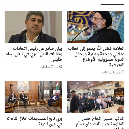
العلامة فضل الله يدعو إلى خطاب
بيان صادر عن رئيس اتحادات
عقلاني ووحدة وطنية ويحمّل
ونقابات النقل البري في لبنان بسام
الدولة مسؤولية الأوضاع
طليس
المعيشية
منذ 7 ساعات
منذ 6 ساعات
النائب حسين الحاج حسن:
بري تابع المستجدات خلال لقاءاته
المقاومة خيار ثابت ولن نسلّم
في عين التينة.