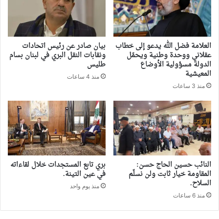
العلامة فضل الله يدعو إلى خطاب
بيان صادر عن رئيس اتحادات
عقلاني ووحدة وطنية ويحمّل
ونقابات النقل البري في لبنان بسام
الدولة مسؤولية الأوضاع
طليس
المعيشية
منذ 4 ساعات
منذ 3 ساعات
النائب حسين الحاج حسن:
بري تابع المستجدات خلال لقاءاته
المقاومة خيار ثابت ولن نسلّم
في عين التينة.
السلاح.
منذ يوم واحد
منذ 6 ساعات