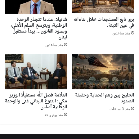
بري تابع المستجدات خلال لقاءاته
شاتيلا: عندما تتجذر الوحدة
في عين التينة.
الوطنية، ويترسخ السلم الأهلي،
ويسود القانون… يبدأ مستقبل
منذ ساعتين
لبنان
منذ ساعتين
‏الخليج بين وهم الحماية وحقيقة
العلّامة فضل الله مستقبِلًا الوزير
الصمود
مكي: التنوع اللبناني غنى والوحدة
الوطنية أساس
منذ 3 ساعات
منذ يوم واحد