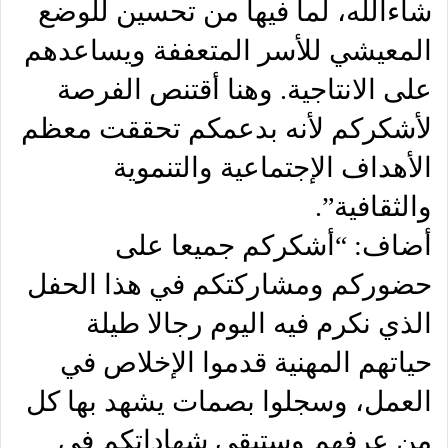
شاءالله، لما فيها من تحسين للوضع
المعيشي للأسر المتعففة ويساعدهم
على الانتاجية. وهنا أقتنص الفرصة
لأشكركم لأنه بدعمكم تحققت معظم
الأهداف الإجتماعية والتنموية
والثقافية”.
أضاف: “أشكركم جميعا على
حضوركم ومشاركتكم في هذا الحفل
الذي نكرم فيه اليوم رجالا طيلة
حياتهم المهنية قدموا الإخلاص في
العمل، وسجلوا بصمات يشهد بها كل
من عرفهم وستبقى شهاداتكم في