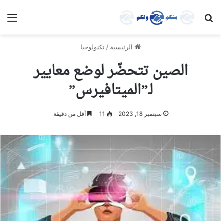
بحث عن
الق
الرئيسية
/
تكنولوجيا
الصين تتحضّر لوضع معايير
لـ”الميتافيرس”
سبتمبر 18, 2023
11
أقل من دقيقة