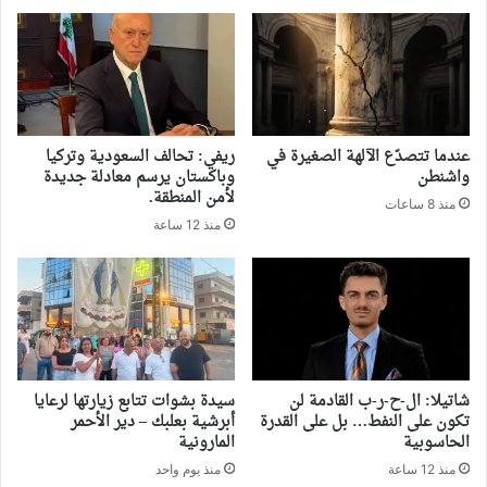
‏عندما تتصدّع الآلهة الصغيرة في
ريفي: تحالف السعودية وتركيا
واشنطن
وباكستان يرسم معادلة جديدة
لأمن المنطقة.
منذ 8 ساعات
منذ 12 ساعة
شاتيلا: ال-ح-ر-ب القادمة لن
سيدة بشوات تتابع زيارتها لرعايا
تكون على النفط… بل على القدرة
أبرشية بعلبك – دير الأحمر
الحاسوبية
المارونية
منذ 12 ساعة
منذ يوم واحد