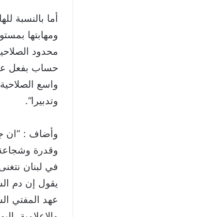
أما بالنسبة لل
ومهابتها بمستو
محدود الصلاحي
حساب بفعل عز
واسع الصلاحية
وتدبيرا”.
وأضاف : “ان ج
وقدرة وشجاعة 
في لبنان نتغن
يقول إن دم الش
عهد المفتي ال
والإعلامية. ا