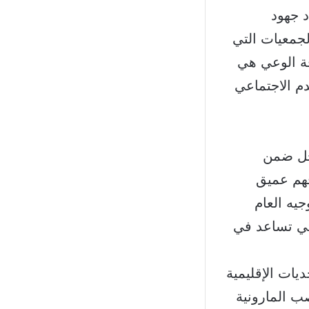
نانية للتنمية والسلام LNDP، حصاد جهود
جمعيات التي
فة الوعي هي
م الاجتماعي
دخل ضمن
فهم عميق
يه العام
لتي تساعد في
يات الإقليمية
ب المارونية