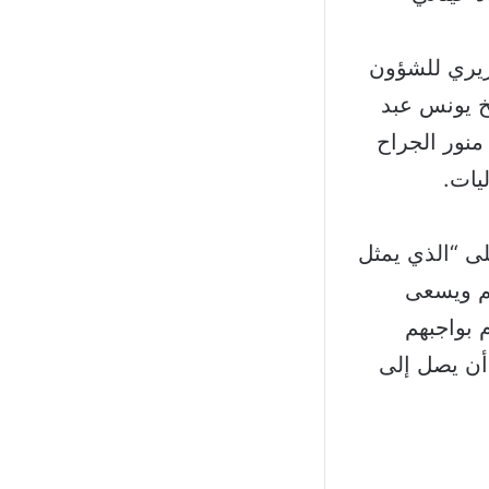
ريري للشؤون
خ يونس عبد
نور الجراح
يات.
ى “الذي يمثل
م ويسعى
 بواجبهم
أن يصل إلى