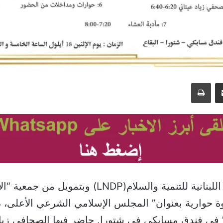
مشاركة عبر البريد
طباعة
نظمت الشبكة اللبنانية للتنمية والسلام(LNDP) وبتموي
 )، ندوة حوارية بعنوان” المجلس الإسلامي الشرعي الأعلى، 
ي فندق مسابكي في شتورا. حاضر فيها الصحافي زياد