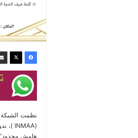
فيسبوك
‫X
(INMAA
هامش محدود” ف