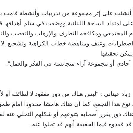
 أنشئت على إثر مجموعة من تدريبات وأنشطة قامت بت
ى امتداد الساحة اللبنانية ووضعت في سلم أهدافها قض
ام المجتمعي ومكافحة التطرف والإرهاب والتعصب والتش
طرابات وعنف ومناهضة خطاب الكراهية وتشجيع الان
 يمكن تحقيقها
أحادي أو مجموعة آراء متجانسة في الفكر والعمل”.
ياد عيتاني : “ليس هناك من دور مفقود لا لطائفة أو 
نوع هذا التجمع، كما أن هناك هامشا محدودا أمام طموح
اك دور يقرر أصحابه بتنوعهم أو شكلهم التخلي عنه ل
قد فقدوه فيما الحقيقة أنهم قد تخلوا عنه.