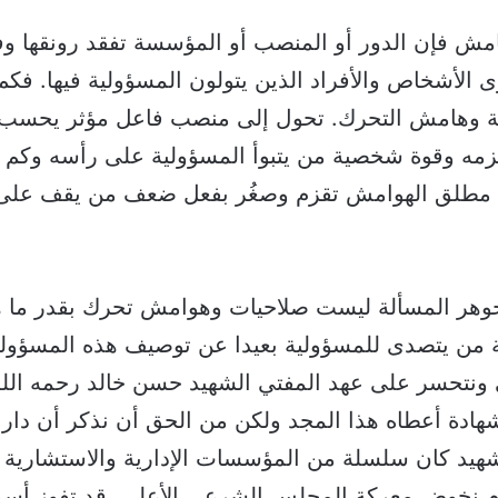
هامش فإن الدور أو المنصب أو المؤسسة تفقد رونقها وفع
ى الأشخاص والأفراد الذين يتولون المسؤولية فيها. ف
ة وهامش التحرك. تحول إلى منصب فاعل مؤثر يحسب 
مه وقوة شخصية من يتبوأ المسؤولية على رأسه وكم
 مطلق الهوامش تقزم وصغُر بفعل ضعف من يقف على 
وهر المسألة ليست صلاحيات وهوامش تحرك بقدر ما ه
من يتصدى للمسؤولية بعيدا عن توصيف هذه المسؤولية
ى ونتحسر على عهد المفتي الشهيد حسن خالد رحمه الل
هادة أعطاه هذا المجد ولكن من الحق أن نذكر أن دار 
شهيد كان سلسلة من المؤسسات الإدارية والاستشارية 
ليوم نخوض معركة المجلس الشرعي الأعلى، قد تفوز أسم