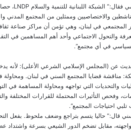
ثم تحدث طعيمي فقال:” الشبكة اللب
اشطين والاختصاصيين وممثلين من المجتمع المدني وال
ر المجتمعي في لبنان، وهي تؤمن أن مراكز صناعة ثقا
رفة والتحول الاجتماعي وأحد أهم المساهمين في التقد
لسياسي في أي مجتمع”.
حديث عن (المجلس الإسلامي الشرعي الأعلى): لأنه ي
ة: مناقشة قضايا المجتمع السني في لبنان. ومحاولة 
ات والتحديات التي تواجهه ومحاولة المساهمة في التوج
ات، وفحص التأثيرات المحتملة للقرارات المختلفة وا
لبي احتياجات المجتمع”.
ني قال:” حاليا يتسم بتراجع وضعف ملحوظ. بفعل التحد
 واجهته، مقابل تضخم الدور الشيعي بسرعة واشتداد عص