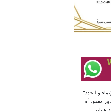
ل من جمعية “الإنماء والتجدد”
دور مفقود أم
 عيتاني