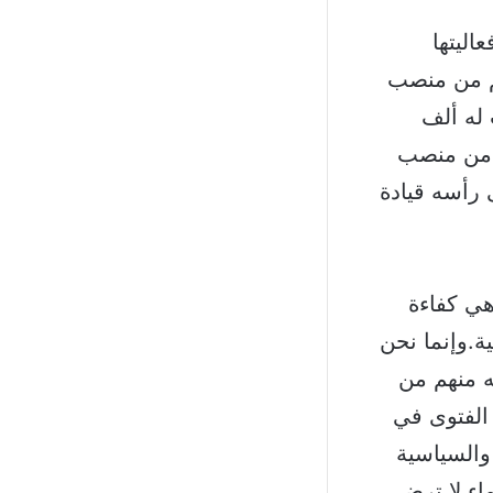
اليتها
كم من منصب
له ألف
 من منصب
رأسه قيادة
ي كفاءة
.وإنما نحن
ه منهم من
الفتوى في
والسياسية
اء لا ترضي