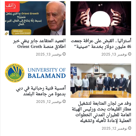
أستراليا.. القبض على عرافة جمعت
العميد المتقاعد جابر ينفي خبر
46 مليون دولار بخدعة “صينية”
اطلاق منصة Orient Groth
نوفمبر 13, 2025
نوفمبر 13, 2025
أمسية فنية رحبانية في دبي
بدعوة من جامعة البلمند
نوفمبر 12, 2025
وفد من لجان المتابعة لتشغيل
مطار القليعات بحث ورئيس الهيئة
العامة للطيران المدني الخطوات
العملية لإعادة تأهيله وتشغيله
نوفمبر 12, 2025