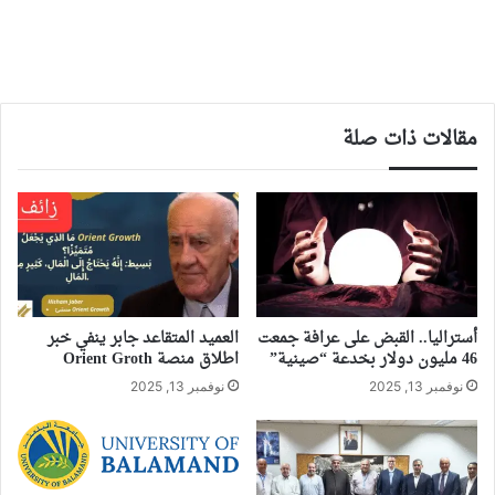
مقالات ذات صلة
أستراليا.. القبض على عرافة جمعت
العميد المتقاعد جابر ينفي خبر
46 مليون دولار بخدعة “صينية”
اطلاق منصة Orient Groth
نوفمبر 13, 2025
نوفمبر 13, 2025