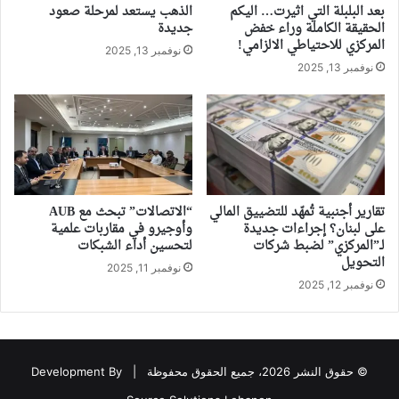
بعد البلبلة التي اثيرت… اليكم
الذهب يستعد لمرحلة صعود
الحقيقة الكاملة وراء خفض
جديدة
المركزي للاحتياطي الالزامي!
نوفمبر 13, 2025
نوفمبر 13, 2025
تقارير أجنبية تُمهّد للتضييق المالي
“الاتصالات” تبحث مع AUB
على لبنان؟ إجراءات جديدة
وأوجيرو في مقاربات علمية
لـ”المركزي” لضبط شركات
لتحسين أداء الشبكات
التحويل
نوفمبر 11, 2025
نوفمبر 12, 2025
© حقوق النشر 2026، جميع الحقوق محفوظة |
Development By