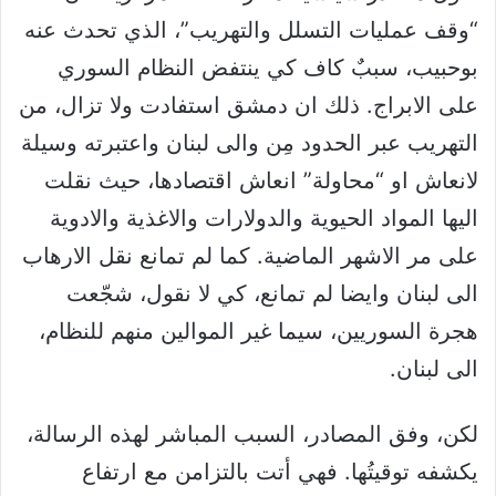
“وقف عمليات التسلل والتهريب”، الذي تحدث عنه
بوحبيب، سببٌ كاف كي ينتفض النظام السوري
على الابراج. ذلك ان دمشق استفادت ولا تزال، من
التهريب عبر الحدود مِن والى لبنان واعتبرته وسيلة
لانعاش او “محاولة” انعاش اقتصادها، حيث نقلت
اليها المواد الحيوية والدولارات والاغذية والادوية
على مر الاشهر الماضية. كما لم تمانع نقل الارهاب
الى لبنان وايضا لم تمانع، كي لا نقول، شجّعت
هجرة السوريين، سيما غير الموالين منهم للنظام،
الى لبنان.
لكن، وفق المصادر، السبب المباشر لهذه الرسالة،
يكشفه توقيتُها. فهي أتت بالتزامن مع ارتفاع