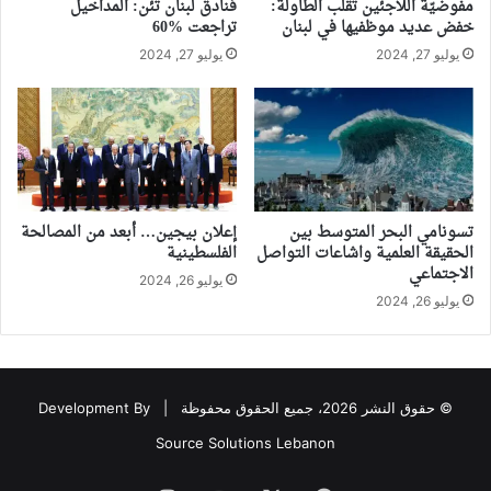
مفوضيّة اللاجئين تقلب الطاولة:
فنادق لبنان تئن: المداخيل
خفض عديد موظفيها في لبنان
تراجعت %60
يوليو 27, 2024
يوليو 27, 2024
تسونامي البحر المتوسط بين
إعلان بيجين… أبعد من المصالحة
الحقيقة العلمية واشاعات التواصل
الفلسطينية
الاجتماعي
يوليو 26, 2024
يوليو 26, 2024
© حقوق النشر 2026، جميع الحقوق محفوظة |
Development By
Source Solutions Lebanon