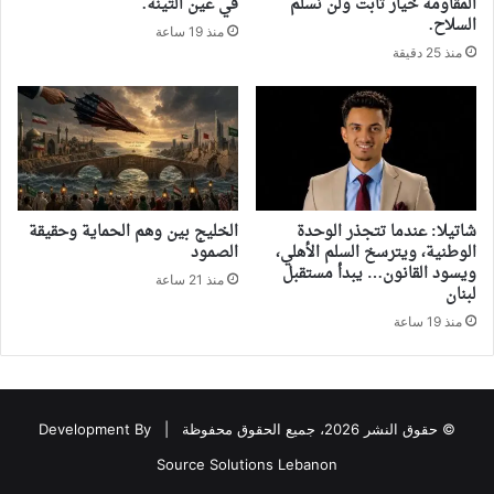
المقاومة خيار ثابت ولن نسلّم
في عين التينة.
السلاح.
منذ 19 ساعة
منذ 25 دقيقة
شاتيلا: عندما تتجذر الوحدة
‏الخليج بين وهم الحماية وحقيقة
الوطنية، ويترسخ السلم الأهلي،
الصمود
ويسود القانون… يبدأ مستقبل
منذ 21 ساعة
لبنان
منذ 19 ساعة
© حقوق النشر 2026، جميع الحقوق محفوظة |
Development By
Source Solutions Lebanon