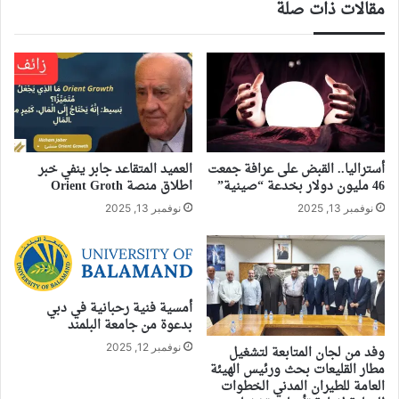
مقالات ذات صلة
أستراليا.. القبض على عرافة جمعت
العميد المتقاعد جابر ينفي خبر
46 مليون دولار بخدعة “صينية”
اطلاق منصة Orient Groth
نوفمبر 13, 2025
نوفمبر 13, 2025
أمسية فنية رحبانية في دبي
بدعوة من جامعة البلمند
نوفمبر 12, 2025
وفد من لجان المتابعة لتشغيل
مطار القليعات بحث ورئيس الهيئة
العامة للطيران المدني الخطوات