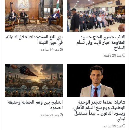
النائب حسين الحاج حسن:
بري تابع المستجدات خلال لقاءاته
المقاومة خيار ثابت ولن نسلّم
في عين التينة.
السلاح.
منذ 19 ساعة
منذ 29 دقيقة
شاتيلا: عندما تتجذر الوحدة
‏الخليج بين وهم الحماية وحقيقة
الوطنية، ويترسخ السلم الأهلي،
الصمود
ويسود القانون… يبدأ مستقبل
منذ 21 ساعة
لبنان
منذ 19 ساعة