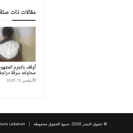
مقالات ذات صلة
أوقف بالجرم المشهود
محاولته سرقة دراجة آ
نوفمبر 13, 2025
© حقوق النشر 2026، جميع الحقوق محفوظة |
tions Lebanon