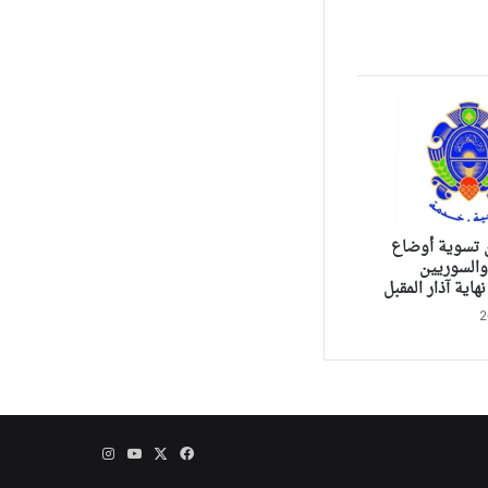
ن تسوية أوضاع
والسوريين
هاية آذار المقبل
‫X
فيسبوك
‫YouTube
انستقرام