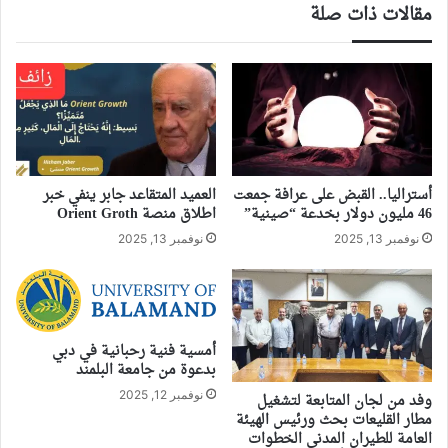
مقالات ذات صلة
أستراليا.. القبض على عرافة جمعت
العميد المتقاعد جابر ينفي خبر
46 مليون دولار بخدعة “صينية”
اطلاق منصة Orient Groth
نوفمبر 13, 2025
نوفمبر 13, 2025
أمسية فنية رحبانية في دبي
بدعوة من جامعة البلمند
نوفمبر 12, 2025
وفد من لجان المتابعة لتشغيل
مطار القليعات بحث ورئيس الهيئة
العامة للطيران المدني الخطوات