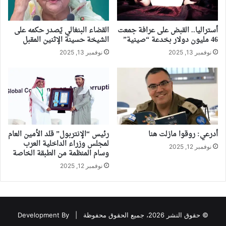
أستراليا.. القبض على عرافة جمعت
القضاء البنغالي يّصدر حكمه على
46 مليون دولار بخدعة “صينية”
الشيخة حسينة الإثنين المقبل
نوفمبر 13, 2025
نوفمبر 13, 2025
أدرعي: روقوا مازلت هنا
رئيس “الإنتربول” قلد الأمين العام
لمجلس وزراء الداخلية العرب
نوفمبر 12, 2025
وسام المنظمة من الطبقة الخاصة
نوفمبر 12, 2025
© حقوق النشر 2026، جميع الحقوق محفوظة |
Development By