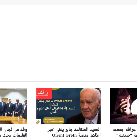
ى عرافة جمعت
العميد المتقاعد جابر ينفي خبر
وفد من لجان ال
اطلاق منصة Orient Groth
القليعات بحث ور