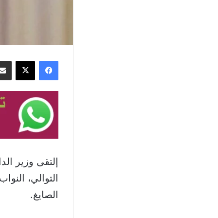
فيسبوك
‫X
إلتقى وزير ال
التوالي، النو
الصايغ.