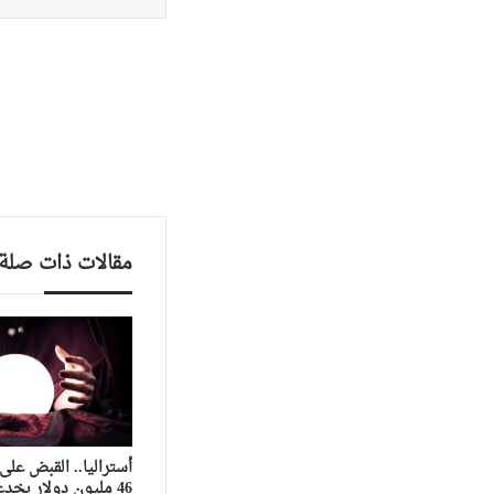
مقالات ذات صلة
أستراليا.. القبض عل
46 مليون دولار بخدعة “صينية”