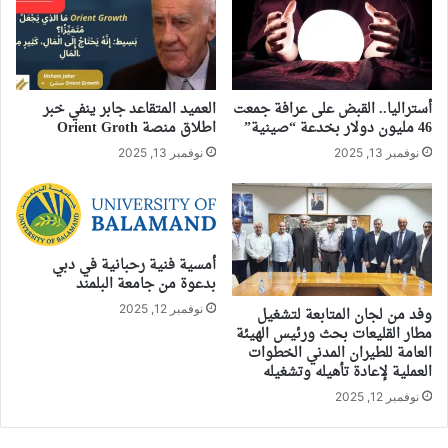
أستراليا.. القبض على عرافة جمعت
العميد المتقاعد جابر ينفي خبر
46 مليون دولار بخدعة “صينية”
اطلاق منصة Orient Groth
نوفمبر 13, 2025
نوفمبر 13, 2025
أمسية فنية رحبانية في دبي
بدعوة من جامعة البلمند
نوفمبر 12, 2025
وفد من لجان المتابعة لتشغيل
مطار القليعات بحث ورئيس الهيئة
العامة للطيران المدني الخطوات
العملية لإعادة تأهيله وتشغيله
نوفمبر 12, 2025