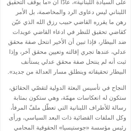
على السيادة اللبنانية»، عادّاً أن «ما يوقف التحقيق
اللبناني ليس دعاوى الرد والمخاصمة، بل الأمر
رهن ما يقرره القاضي حبيب رزق الله الذي عيّن
كقاضي تحقيق للنظر في ادعاء القاضي عويدات
ضد البيطار، فإذا تبين أن الأخير انتحل صفة محقق
عدلي، عندها تجري إقالته وتعيين محقق آخر، وإذا
ثبت أنه لم ينتحل صفة محقق عدلي يستأنف
البيطار تحقيقاته وينطلق مسار العدالة من جديد».
النجاح في تأسيس البعثة الدولية لتقصّي الحقائق،
ستكون له انعكاسات مهمّة، وهي ستكون بمثابة
رسالة للأطراف اللبنانية التي تعطّل ملفّ المرفأ،
وكل الملفات القضائية ذات البعد السياسي، ورأى
رئيس مؤسسة «جوستيسيا» الحقوقية المحامي