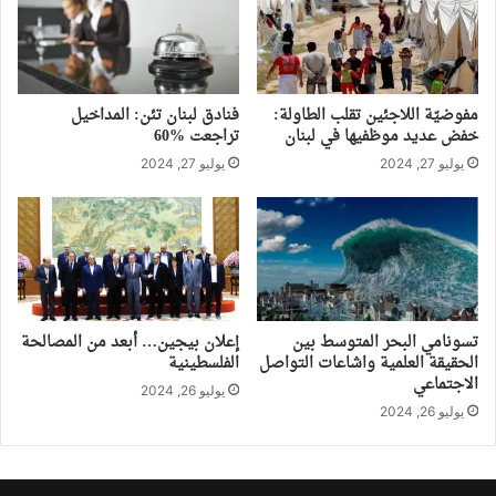
مفوضيّة اللاجئين تقلب الطاولة:
فنادق لبنان تئن: المداخيل
خفض عديد موظفيها في لبنان
تراجعت %60
يوليو 27, 2024
يوليو 27, 2024
تسونامي البحر المتوسط بين
إعلان بيجين… أبعد من المصالحة
الحقيقة العلمية واشاعات التواصل
الفلسطينية
الاجتماعي
يوليو 26, 2024
يوليو 26, 2024