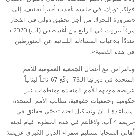
فولكر تورك، في جلسة عُقدت أخيراً بجنيف، إلى
«ضرورة التحرك من أجل تحقيق دولي في انفجار
مرفأ بيروت في الرابع من أغسطس (آب) 2020»،
منددّاً بـ«غياب المساءلة اللبنانية عن المتورطين
في هذه القضية».
وبالتزامن مع أعمال الجمعية العمومية للأمم
المتحدة في دورتها الـ78، وقّع 67 نائباً لبنانياً
عريضة موجهة للأمم المتحدة ومنظمات غير
حكومية وجمعيات حقوقية، تطالب الأمم المتحدة
بمساعدة لبنان وتشكيل لجنة تقصّي حقائق في
جريمة 4 آب، ولاقاهم في هذه الخطوة، قيام لجنة
أهالي الضحايا بتسليم سفراء الدول الكبرى عريضة