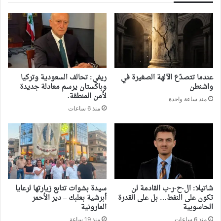
‏عندما تتصدّع الآلهة الصغيرة في
ريفي: تحالف السعودية وتركيا
واشنطن
وباكستان يرسم معادلة جديدة
لأمن المنطقة.
منذ ساعة واحدة
منذ 6 ساعات
شاتيلا: ال-ح-ر-ب القادمة لن
سيدة بشوات تتابع زيارتها لرعايا
تكون على النفط… بل على القدرة
أبرشية بعلبك – دير الأحمر
الحاسوبية
المارونية
منذ 6 ساعات
منذ 19 ساعة