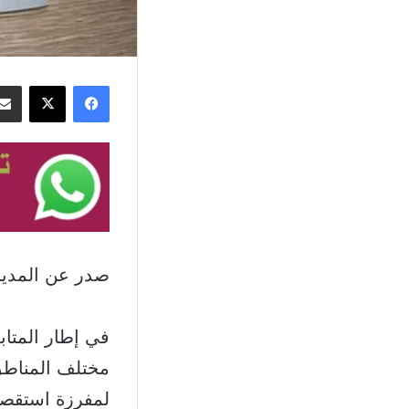
فيسبوك
‫X
صدر عن المديري
في إطار المتاب
مختلف المناطق 
لمفرزة استقصا