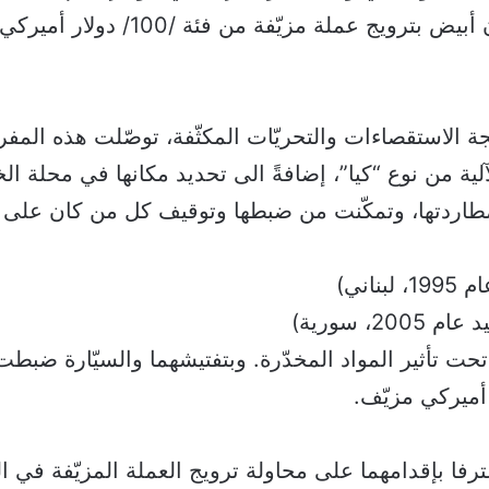
سيارة ذات لون أبيض بترويج عملة مزيّفة من
يجة الاستقصاءات والتحريّات المكثّفة، توصّلت هذه الم
آلية من نوع “كيا”، إضافةً الى تحديد مكانها في محلة ا
طاردتها، وتمكّنت من ضبطها وتوقيف كل من كان على مت
بناني)
20، سورية)
 تحت تأثير المواد المخدّرة. وبتفتيشهما والسيّارة ضبطت
رفا بإقدامهما على محاولة ترويج العملة المزيّفة في ال