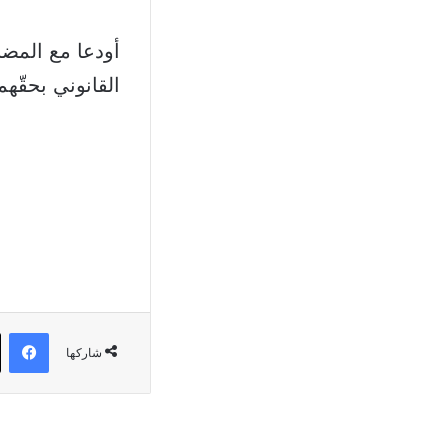
أودعا مع المضب
القانوني بحقّهم
في
شاركها