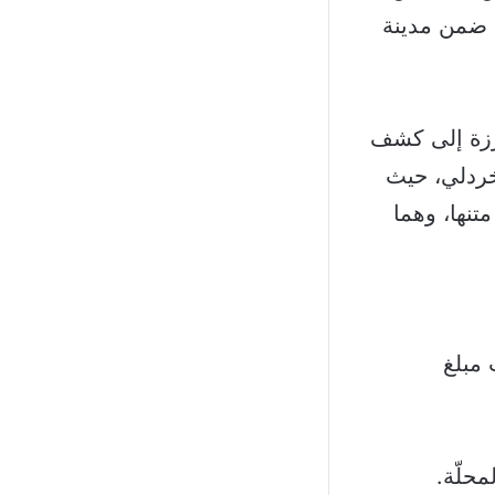
 فئة /100/ دولار أميركي ضمن مدينة
فرزة إلى كشف
لخردلي، حيث
نها، وهما
 مبلغ
محلّة.