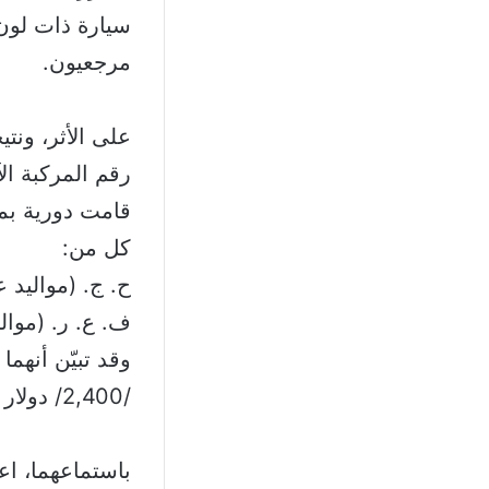
مرجعيون.
على الأثر، ونت
رقم المركبة ال
قامت دورية بم
كل من:
ح. ج. (مواليد عام 1995، ل
ف. ع. ر. (مواليد عام 05
وقد تبيّن أنهما
/2,400/ دولار أميركي مزيّف.
باستماعهما، اعت