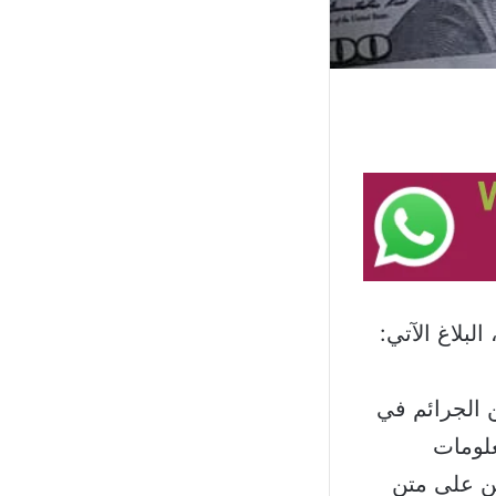
لبلاغ الآتي:
ن الجرائم في
علومات
ن على متن