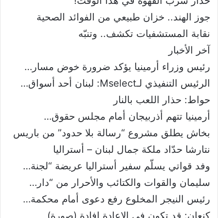
حذار شرب القهوة في هذا الوقت!
جوز الهند.. خزان طبيعي من الفوائد الصحية
نقابة المستشفيات تكشف.. وتنبّه
آخر اﻷخبار
رئيس وزراء أرمينيا يؤكد ضرورة خوض مسار…
الرئيس التنفيذي لـMselect: لبنان أحد أسواق…
حواط: حذار اللعب بالنار
أرمينيا تتهم أذربيجان أمام مجلس حقوق…
بخاش يطلق مشروع “رسالة بلا حدود” من باريس
نتارشا حدّاد ملكة جمال لبنان – أستراليا
وفد قواتي يسلّم سفير أستراليا عريضة “لجنة…
سليمان والقوات والكتائب والأحرار من “دار…
رئيس النيجر المخلوع رفع دعوى أمام محكمة…
كنعان: قد تكون في الاعادة افادة (صورة)