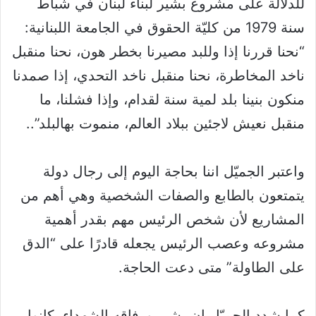
للدلالة على مشروع بشير لبناء لبنان في شباط
سنة 1979 من كليّة الحقوق في الجامعة اللبنانية:
“نحنا قررنا إذا وللبد مصيرنا بخطر هون، نحنا منقبل
ناخد المخاطرة، نحنا منقبل ناخد التحدي، إذا صمدنا
منكون بنينا بلد لمية سنة لقدام، وإذا فشلنا، ما
منقبل نعيش لاجئين ببلاد العالم، منموت بهالبلد”..
واعتبر الجميّل اننا بحاجة اليوم إلى رجال دولة
يتمتعون بالطابع والصفات الشخصية وهي أهم من
المشاريع لأن شخص الرئيس مهم بقدر أهمية
مشروعه وعصب الرئيس يجعله قادرًا على “الدق
على الطاولة” متى دعت الحاجة.
كما شدد الجميّل ان بشير ورفاقه الشهداء، كانوا