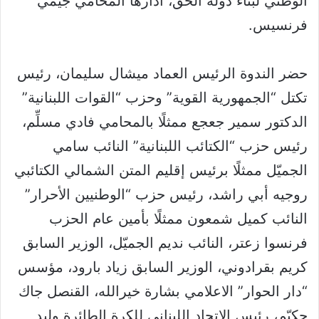
الوطني لبناء دولة الحق، أدارها المحامي جيمي
فرنسيس.
حضر الندوة الرئيس العماد ميشال سليمان، رئيس
تكتل “الجمهورية القوية” وحزب “القوات اللبنانية”
الدكتور سمير جعجع ممثلًا بالمحامي فادي مسلِّم،
رئيس حزب “الكتائب اللبنانية” النائب سامي
الجميّل ممثلًا برئيس إقليم المتن الشمالي الكتائبي
روجيه أبي راشد، رئيس حزب “الوطنيين الأحرار”
النائب كميل شمعون ممثلًا بأمين عام الحزب
فرنسوا زعتر، النائب نديم الجميّل، الوزير السابق
كريم بقرادوني، الوزير السابق زياد بارود، مؤسس
“دار الحوار” الاعلامي بشارة خيرالله، القنصل جاك
حكيّم، رئيس الاتحاد اللبناني للكرة الطائرة وليد