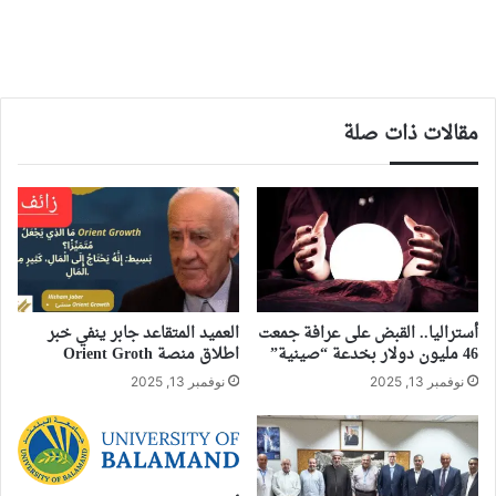
مقالات ذات صلة
أستراليا.. القبض على عرافة جمعت
العميد المتقاعد جابر ينفي خبر
46 مليون دولار بخدعة “صينية”
اطلاق منصة Orient Groth
نوفمبر 13, 2025
نوفمبر 13, 2025