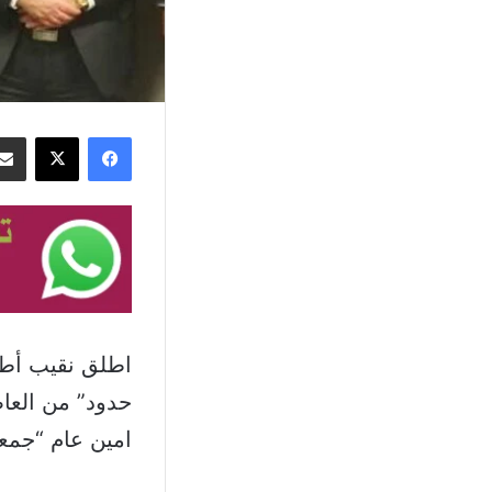
فيسبوك
‫X
اطلق نقيب أطب
حدود” من العاص
امين عام “جمعية