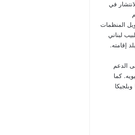
انتشار في
م
ويل المنظمات
بيب لبناني
د إقامته.
لى الدعم
يه. كما
وبلجيكا