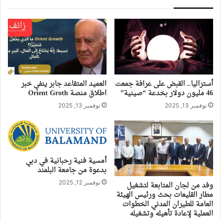
أستراليا.. القبض على عرافة جمعت
العميد المتقاعد جابر ينفي خبر
46 مليون دولار بخدعة “صينية”
اطلاق منصة Orient Groth
نوفمبر 13, 2025
نوفمبر 13, 2025
أمسية فنية رحبانية في دبي
بدعوة من جامعة البلمند
نوفمبر 12, 2025
وفد من لجان المتابعة لتشغيل
مطار القليعات بحث ورئيس الهيئة
العامة للطيران المدني الخطوات
العملية لإعادة تأهيله وتشغيله