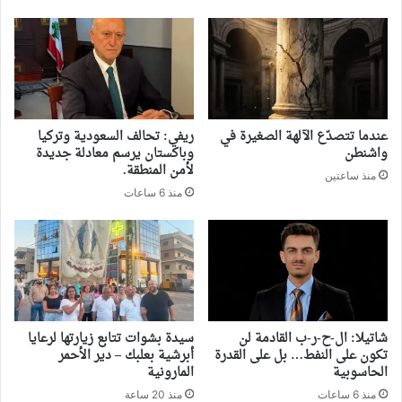
‏عندما تتصدّع الآلهة الصغيرة في
ريفي: تحالف السعودية وتركيا
واشنطن
وباكستان يرسم معادلة جديدة
لأمن المنطقة.
منذ ساعتين
منذ 6 ساعات
شاتيلا: ال-ح-ر-ب القادمة لن
سيدة بشوات تتابع زيارتها لرعايا
تكون على النفط… بل على القدرة
أبرشية بعلبك – دير الأحمر
الحاسوبية
المارونية
منذ 6 ساعات
منذ 20 ساعة