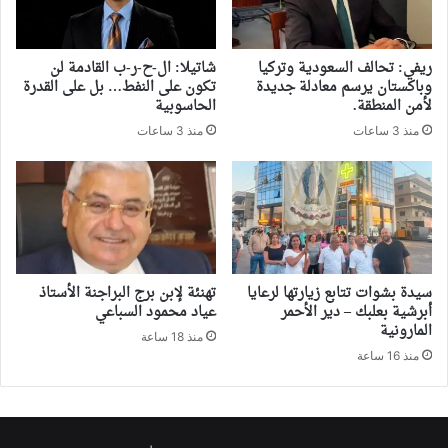
ريفي: تحالف السعودية وتركيا
شاتيلا: ال-ح-ر-ب القادمة لن
وباكستان يرسم معادلة جديدة
تكون على النفط… بل على القدرة
لأمن المنطقة.
الحاسوبية
منذ 3 ساعات
منذ 3 ساعات
سيدة بشوات تتابع زيارتها لرعايا
تهنئة لإبن برج البراجنة الأستاذ
أبرشية بعلبك – دير الأحمر
عياد محمود السباعي
المارونية
منذ 18 ساعة
منذ 16 ساعة