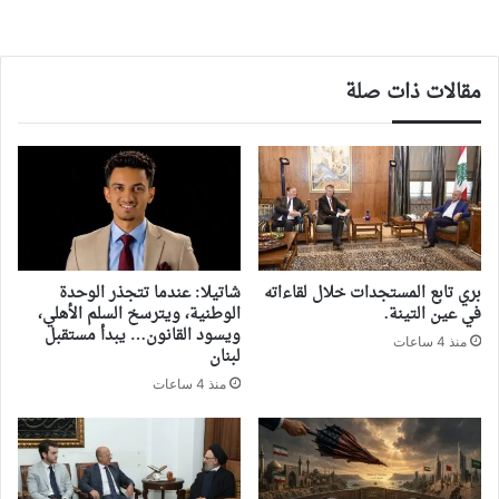
مقالات ذات صلة
بري تابع المستجدات خلال لقاءاته
شاتيلا: عندما تتجذر الوحدة
في عين التينة.
الوطنية، ويترسخ السلم الأهلي،
ويسود القانون… يبدأ مستقبل
منذ 4 ساعات
لبنان
منذ 4 ساعات