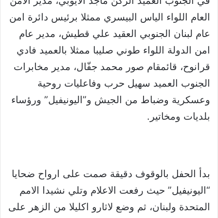
في الجنوب العميد الركن ماجد الايوبي، مدير الامن
العام اللواء الياس البيسري ممثلا برئيس دائرة امن
عام لبنان الجنوبي العقيد علي قطيش، مدير عام
امن الدولة اللواء طوني صليبا ممثلا بالعميد فادي
قرانوح، قائمقام صور محمد جفّال، مدير مخابرات
الجنوب العميد سهيل حرب وفاعليات روحية
وعسكرية وضباط من الجيش و”اليونيفيل” ورؤساء
بلديات ومخاتير.
بدأ الحفل بالوقوف دقيقة صمت على ارواح ضحايا
“اليونيفيل” حيث رفعت الاعلام وتلي نشيدا الامم
المتحدة ولبنان، ثم وضع لاثارو اكليلا من الزهر على