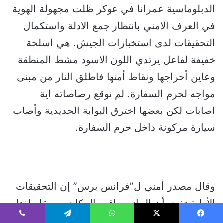
الدبلوماسية عمرانا في عوكر ظلت مجهولة الهوية
في العرف الامني بانتظار جمع الادلة واستكمال
التحقيقات لدى استخبارات الجيش. هي اسلحة
خفيفة لفاعل يرتدي اللون الاسود مشط المنطقة
وعاين أحراجها ونقاط أمنها فاطلق النار من مبنى
مواجه لحرم السفارة. لم توقع رصاصاته اية
اصابات لكن بعضها اخترق البوابة الحديدية وأصاب
سيارة مركونة داخل حرم السفارة.
وقال مصدر أمني ل”فرانس برس” إن التحقيقات
الأولية تفيد بأن الجاني راقب المكان مسبقا واختار
التوقيت المناسب لإطلاق النار وترك خلفه حقيبة
يسبوك
‫X
واتساب
تيلقرام
ڤايبر