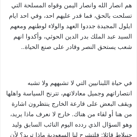
هم انصار الله وانصار اليمن وقواه المسلحة التي
تسلحت بالحق، فما قدر عليهم احد، وفي احد ايام
ايلول المجيدة جددوا العهد والولاء لوطنهم ومعهم
السيد عبد الملك بدر الدين الحوثي، وأكدوا انهم
شعب يستحق النصر وقادر على صنع الحياة..
في حياة اللبنانيين التي لا تشبههم ولا تشبه
انتصاراتهم وجميل معادلاتهم، تترنح السياسة واهلها
ويقف البعض على قارعة الخارج ينتظرون اشارة
من هنا أو لقاء من هناك. خارج لا نعرف ماذا يريد،
وهو السؤال الذي ردده اليوم النائب السابق وليد
جنبلاط قائلا: فلتشرح لنا السعودية ماذا تريد؟ لأن