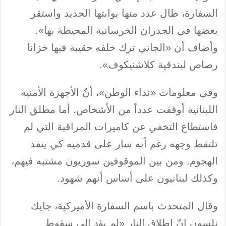
السفارة، طال عدد منها بوابتها الحديد واستقر
بعضها في الجدران الخرسانية المحيطة بها».
وأضاف أن «الجاني ترك خلفه حقيبة فيها خزانا
رصاص لبندقية كلاشنيكوف».
وفي معلومات «نداء الوطن»، أنّ الأجهزة الأمنية
اللبنانية أوقفت عدداً من الأشخاص. أما مطلق النار
فاستطاع التخفي عن كاميرات المراقبة التي لم
تلتقط وجهه رغم أنه سار على قدميه كي ينفذ
الهجوم. ومن بين الموقوفين سوريون مشتبه فيهم،
وكذلك لبنانيون على أساس أنهم شهود.
وقال المتحدث باسم السفارة الأميركية، جايك
نلسون إنّ إطلاق النار «لم يؤدِ الى سقوط