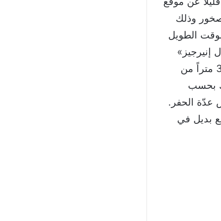
 الإبتعاد قليلاً عن موقع
لصخور وذلك
لوقت الطويل
 إنيرجيز»
إلى الخيار الثاني المتمثل بتغيير مكان البئر بمسافة إجمالية قوامها 31.7 متراً من
 الموقع وذلك بحسب
مع إستخدام نفس عدّة الحفر.
ع بديل في