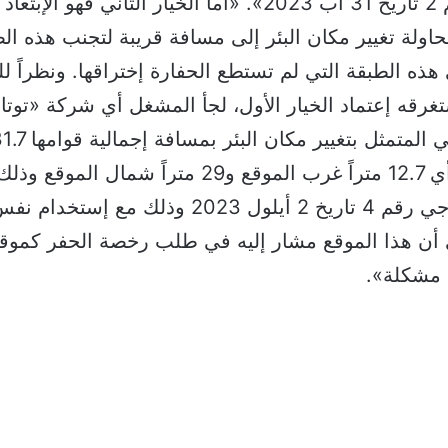
الجيولوجي رقم 2 تاريخ 31 أب 2023». «أما الخيار الثاني فهو
حاولة تغيير مكان البئر إلى مسافة قريبة لتجنب هذه ا
ه الطبقة التي لم تستطع الحفارة إختراقها. ونظراً ل
رقه إعتماد الخيار الأول، لجأ المشغل أي شركة «توتال
الموقع الأول (أي 12.7 متراً غرب الموقع و29 متراً شمال
التقرير الجيولوجي رقم 4 تاريخ 2 أيلول 2023 وذلك 
ى أن هذا الموقع مشار إليه في طلب رخصة الحفر كموق
مشكلة».