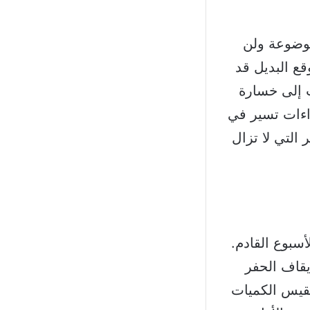
موضوعة ولن
ع البديل قد
ّت إلى خسارة
اءات تسير في
 التي لا تزال
سبوع القادم.
يقاف الحفر
تقيس الكميات