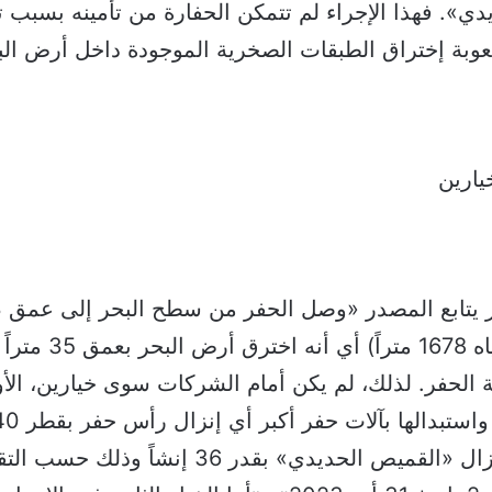
ي». فهذا الإجراء لم تتمكن الحفارة من تأمينه بسبب ت
عوبة إختراق الطبقات الصخرية الموجودة داخل أرض الب
يارين
أصل عمق المياه 1678 مترا
ة الحفر. لذلك، لم يكن أمام الشركات سوى خيارين، ا
المجال أمام إنزال «القميص الحديدي» بقدر 36 إنشاً وذلك حس