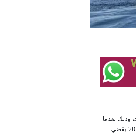
 الواجهة من جديد، وذلك بعدما
أصدر وزير الطاقة والمياه وليد فياض قرار رقم 32 تاريخ 12 أيلول 2023 يقضي