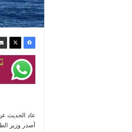
فيسبوك
‫X