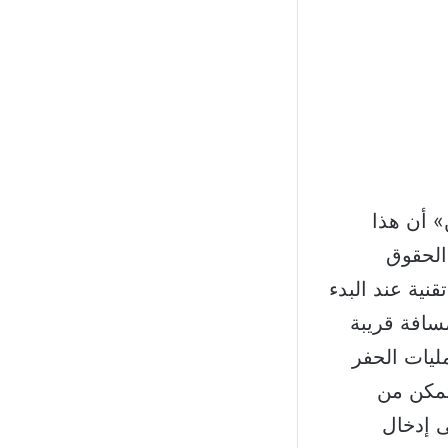
» أن هذا
الحقوق
نية عند البدء
سافة قريبة
ففي حالة البلوك رقم 9، بدأت عمليات الحفر
تمكن من
ى إدخال