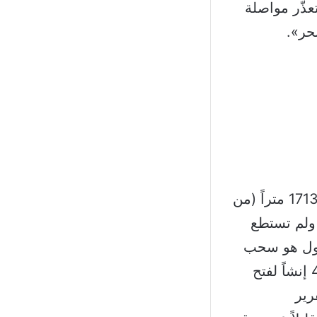
عذّر مواصلة
حر».
وفي هذا الإطار يتابع المصدر «وصل الحفر من سطح البحر إلى عمق 1713 متراً (من
ً) أي أنه اخترق أرض البحر بعمق 35 متراً ولم تستطع
لأول هو سحب
جميع المعدات واستبدالها بآلات حفر أكبر أي إنزال رأس حفر بقطر 40 إنشاً لفتح
ب التقرير