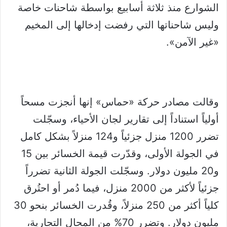
الشوارع منذ ثلاثة أسابيع بواسطة شاحنات خاصة
وليس شاحناتها التي رفضت إدخالها إلى المخيم
«غير الآمن».
وقالت مصادر حركة «حماس» إنها أنجزت مسحاً
أولياً استناداً إلى تقارير لجان الأحياء، وسجّلت
تضرر 1200 منزل جزئياً و124 منزلاً بشكل كامل
في الجولة الأولى، وقدّرت قيمة الخسائر بين 15
و20 مليون دولار. وسجّلت الجولة الثانية تضرراً
جزئياً لأكثر من 2000 منزل، فيما دُمر أو احتُرق
كلياً أكثر من 250 منزلاً، وقُدرت الخسائر بنحو 30
مليون دولار. وتضرر 70% من المحال التجارية،