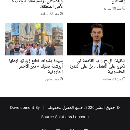
واشنطن
وباكستان يرسم معادلة جديدة
لأمن المنطقة.
منذ 19 ساعة
منذ 23 ساعة
شاتيلا: ال-ح-ر-ب القادمة لن
سيدة بشوات تتابع زيارتها لرعايا
تكون على النفط… بل على القدرة
أبرشية بعلبك – دير الأحمر
الحاسوبية
المارونية
منذ 23 ساعة
منذ يومين
© حقوق النشر 2026، جميع الحقوق محفوظة |
Development By
Source Solutions Lebanon