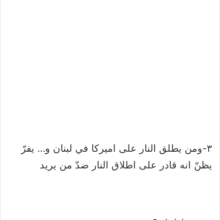
٣-ومن يطلق النار على اميركا في لبنان و… يفرّ
يظنّ انه قادر على اطلاق النار ضدّ من يريد