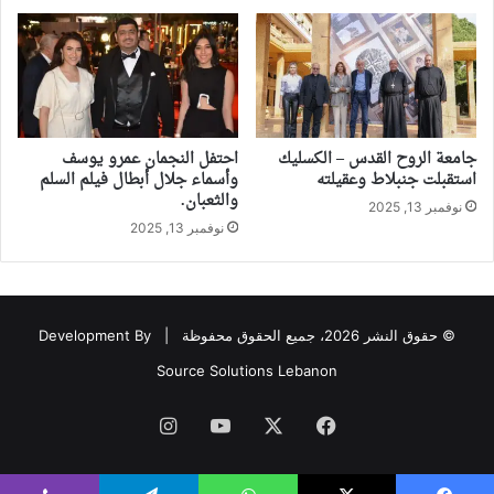
جامعة الروح القدس – الكسليك
احتفل النجمان عمرو يوسف
استقبلت جنبلاط وعقيلته
وأسماء جلال أبطال فيلم السلم
والثعبان.
نوفمبر 13, 2025
نوفمبر 13, 2025
© حقوق النشر 2026، جميع الحقوق محفوظة |
Development By
Source Solutions Lebanon
فيسبوك
‫X
‫YouTube
انستقرام