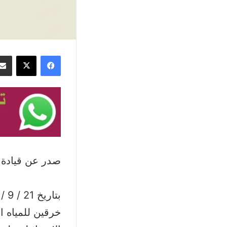
فيسبوك
‫X
صدر عن قيادة ا
خرقين للمياه ال