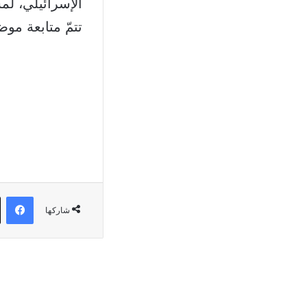
الإسرائيلي، لمسافة حوالى 22
تتمّ متابعة مو
في
شاركها