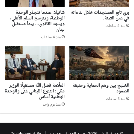
بري تابع المستجدات خلال لقاءاته
شاتيلا: عندما تتجذر الوحدة
في عين التينة.
الوطنية، ويترسخ السلم الأهلي،
ويسود القانون… يبدأ مستقبل
منذ 4 ساعات
لبنان
منذ 4 ساعات
‏الخليج بين وهم الحماية وحقيقة
العلّامة فضل الله مستقبِلًا الوزير
الصمود
مكي: التنوع اللبناني غنى والوحدة
الوطنية أساس
منذ 5 ساعات
منذ يوم واحد
© حقوق النشر 2026، جميع الحقوق محفوظة |
Development By