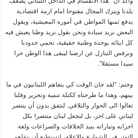
وأكد أن “هذا الانقسام في الداخل اللبناني يضعف
بلدنا ويترك المجال مفتوحا امام ازمة اقتصادية
يدفع ثمنها المواطن في أموره المعيشية، ويقول
البعض نريد سيادة ونحن نقول نريد وطنا يعيش فيه
كل ابنائه بوحدة وطنية حقيقية، نحمي حدودنا
ونرفض التنازل عن ارضنا ليبقى هذا الوطن حرا
سيدا مستقلا”.
وختم: “لقد حان الوقت كي يتفاهم اللبنانيون في ما
بينهم، وهذا ما طرحناه ككتلة تنمية وتحرير وقلنا
تعالوا الى الحوار والتلاقي. لنتفق بدون أن ينتصر
لبناني على اخر، بل لنجعل لبنان منتصرا بكل
احزابه وتياراته بنبذ الخلافات والصراعات ولغة
التوتر في الشوارع والاعلام، لنستطيع أن نتفاهم