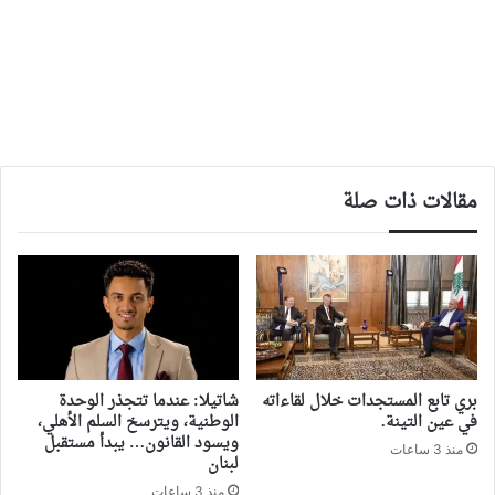
مقالات ذات صلة
بري تابع المستجدات خلال لقاءاته
شاتيلا: عندما تتجذر الوحدة
في عين التينة.
الوطنية، ويترسخ السلم الأهلي،
ويسود القانون… يبدأ مستقبل
منذ 3 ساعات
لبنان
منذ 3 ساعات