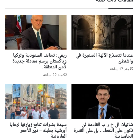
مقالات ذات صلة
‏عندما تتصدّع الآلهة الصغيرة في
ريفي: تحالف السعودية وتركيا
واشنطن
وباكستان يرسم معادلة جديدة
لأمن المنطقة.
منذ 17 ساعة
منذ 22 ساعة
شاتيلا: ال-ح-ر-ب القادمة لن
سيدة بشوات تتابع زيارتها لرعايا
تكون على النفط… بل على القدرة
أبرشية بعلبك – دير الأحمر
الحاسوبية
المارونية