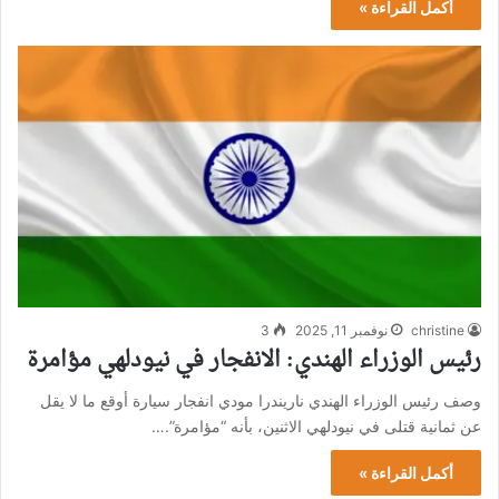
أكمل القراءة »
christine
نوفمبر 11, 2025
3
رئيس الوزراء الهندي: الانفجار في نيودلهي مؤامرة
وصف رئيس الوزراء الهندي ناريندرا مودي انفجار سيارة أوقع ما لا يقل
عن ثمانية قتلى في نيودلهي الاثنين، بأنه “مؤامرة”.…
أكمل القراءة »