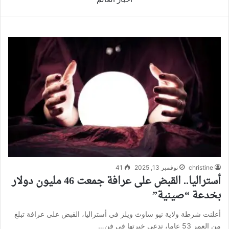
christine
نوفمبر 13, 2025
41
أستراليا.. القبض على عرافة جمعت 46 مليون دولار
بخدعة “صينية”
أعلنت شرطة ولاية نيو ساوث ويلز في أستراليا، القبض على عرافة تبلغ
من العمر 53 عاما، تدعي خبرتها في فن…