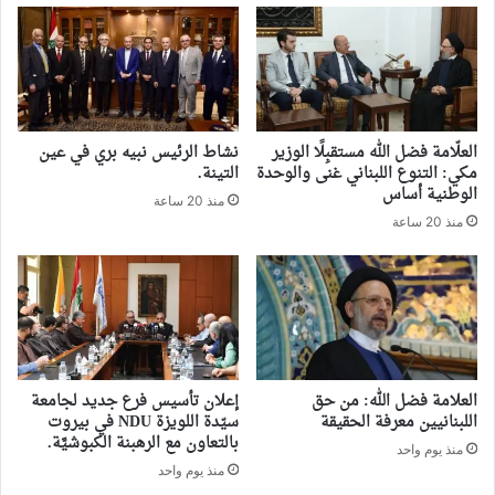
العلّامة فضل الله مستقبِلًا الوزير
نشاط الرئيس نبيه بري في عين
مكي: التنوع اللبناني غنى والوحدة
التينة.
الوطنية أساس
منذ 20 ساعة
منذ 20 ساعة
العلامة فضل الله: من حق
إعلان تأسيس فرع جديد لجامعة
اللبنانيين معرفة الحقيقة
سيّدة اللويزة NDU في بيروت
بالتعاون مع الرهبنة الكبوشيَّة.
منذ يوم واحد
منذ يوم واحد