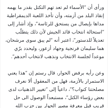
ورأى أن “الأسماء لم تعد تهم التكتل بقدر ما يهمه
إنقاذ البلد من أزمته، وأن تأخذ اللعبة الديمقراطية
مداها بإيصال من يستحق للرئاسة”، وإذ أشار إلى
“استحالة انتخاب قائد الجيش لأن ذلك يتطلّب
تعديلاً للدستور”، اعتبر أنه “لم يبق سوى مرشحان،
هما سليمان فرنجية وجهاد أزعور، وليحدد برّي
موعداً لجلسة الانتخاب ونذهب لانتخاب أحدهم”.
وعن رأيه برفض الحوار، قال رستم إن “هذا يعني
الاستمرار بالأزمة، فهل من المعقول ألا نعرف
مصلحتنا كنواب؟”، داعياً إلى “تغيير الذهنيات لدى
بعض رؤساء الكتل”، مستبعداً الوصول الى حل
قريب قبل معرفة مصير الحوار بين حزب الله