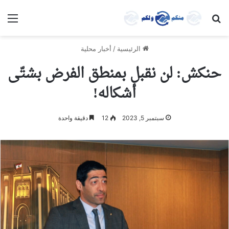
بحث عن
الق
الرئيسية
/
أخبار محلية
حنكش: لن نقبل بمنطق الفرض بشتّى
أشكاله!
سبتمبر 5, 2023
12
دقيقة واحدة