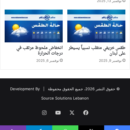
نوفمبر 13, 2025
طقس خريفي متقلب نسبياً يسيطر
انخفاض ملحوظ مرتقب في
على لبنان
درجات الحرارة
نوفمبر 9, 2025
نوفمبر 6, 2025
© حقوق النشر 2026، جميع الحقوق محفوظة |
Development By
Source Solutions Lebanon
فيسبوك
‫X
‫YouTube
انستقرام