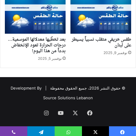
طقس خريفي متقلب نسبياً يسيطر
بعد تخطّيها معدلاتها الموسمية…
على لبنان
درجات الحرارة تعود للإنخفاض
بدءاً من هذا اليوم!
نوفمبر 9, 2025
نوفمبر 5, 2025
© حقوق النشر 2026، جميع الحقوق محفوظة |
Development By
Source Solutions Lebanon
فيسبوك
‫X
‫YouTube
انستقرام