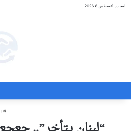
السبت, أغسطس 8 2026
ال
“لبنان يتأخر”.. جعجع: