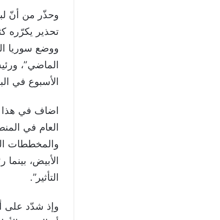
وحذّر من أنّ ل
تحذير يكرّره ك
ووضع سوريا ال
الماضي”، ورئيس
الأسبوع في الب
اضاف في هذا ال
العام في المنط
والمخططات الص
الأبيض، بينما ر
التأثير”.
وإذ شدّد على أن