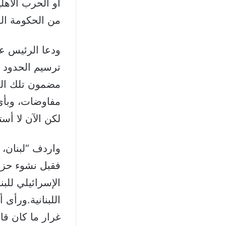
أو الحرب الأهلي
من الحكومة اللب
ودعا الرئيس ع
ترسيم الحدود إ
مضمون تلك الم
مفاوضات، وبأي
لكن الآن لا أ
واردف “لبنان، 
فقبل نشوء حزب 
الإسرائيلي للب
اللبنانية.ورأى 
غرار ما كان قا