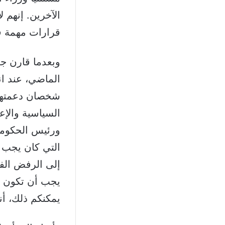
الآخرين. إنهم 
قرارات مهمة في 5 و7 آب، لكنها لم تطبّق أيًا منها و
وبعدما قارن جع
الماضي، عند ا
شخصان دعمتهما ا
السياسية والإع
ورئيس الحكومة 
التي كان يجب أ
إلى الرفض الف
يجب أن تكون ال
يمكنكم ذلك، أنت