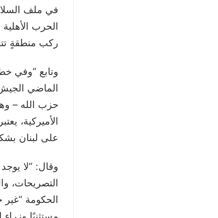
في ملف السلاح،
الحرب الأهلية أ
ركب منطقةٍ تتغ
وتابع “وفي خطو
الماضي الجيش ر
حزب الله – وهو
الأميركية، يعتب
على لبنان بشكل
وقال: “لا يوجد
التصريحات، وال
الحكومة “غير ج
مستثنيًا وزراء 