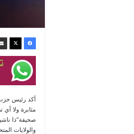
فيسبوك
‫X
أكد رئيس حزب ا
مثابرة ولا أي 
صحيفة”ذا ناشيو
والولايات المت