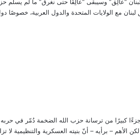
بنان “عالِق” وسيبقى “عالِقًا حتى نغرق” ما لم يسلّم ح
لبنان مع الولايات المتحدة والدول العربية، خصوصًا دول
جزءًا كبيرًا من ترسانة حزب الله الضخمة دُمّر في حربه
كن الأهم – برأيه – أنّ بنيته العسكرية والتنظيمية لا تز