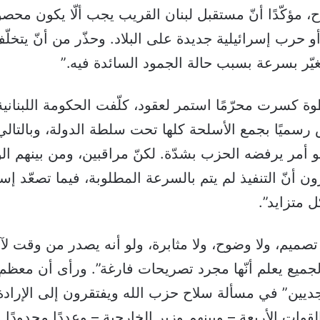
 مؤكّدًا أنّ مستقبل لبنان القريب يجب ألّا يكون محصور
و حرب إسرائيلية جديدة على البلاد. وحذّر من أنّ يتخلّ
يّر بسرعة بسبب حالة الجمود السائدة فيه.”
ة كسرت محرّمًا استمر لعقود، كلّفت الحكومة اللبناني
سميًا بجمع الأسلحة كلها تحت سلطة الدولة، وبالتالي
 أمر يرفضه الحزب بشدّة. لكنّ مراقبين، ومن بينهم الو
رون أنّ التنفيذ لم يتم بالسرعة المطلوبة، فيما تصعّد إس
 متزايد”.
 تصميم، ولا وضوح، ولا مثابرة، ولو أنه يصدر من وقت ل
جميع يعلم أنّها مجرد تصريحات فارغة”. ورأى أن معظم
ديين” في مسألة سلاح حزب الله ويفتقرون إلى الإرادة
القوات الأربعة – وبينهم وزير الخارجية – وعددًا محدودًا 